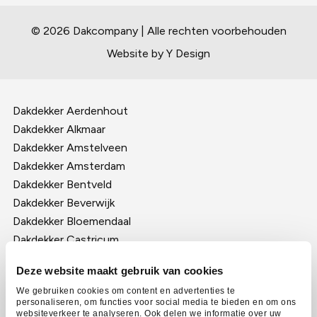
© 2026 Dakcompany | Alle rechten voorbehouden
Website by Y Design
Dakdekker Aerdenhout
Dakdekker Alkmaar
Dakdekker Amstelveen
Dakdekker Amsterdam
Dakdekker Bentveld
Dakdekker Beverwijk
Dakdekker Bloemendaal
Dakdekker Castricum
Dakdekker Haarlem
Deze website maakt gebruik van cookies
Dakdekker Heemstede
We gebruiken cookies om content en advertenties te
Dakdekker Heerhugowaard
personaliseren, om functies voor social media te bieden en om ons
Dakdekker Hilversum
websiteverkeer te analyseren. Ook delen we informatie over uw