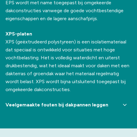
EPS wordt met name toegepast bij omgekeerde
dakconstructies vanwege de goede vochtbestendige
eigenschappen en de lagere aanschafprijs.
XPS-platen
XPS (geëxtrudeerd polystyreen) is een isolatiemateriaal
dat speciaal is ontwikkeld voor situaties met hoge
vochtbelasting. Het is volledig waterdicht en uiterst
drukbestendig, wat het ideaal maakt voor daken met een
dakterras of groendak waar het materiaal regelmatig
wordt belast. XPS wordt bijna uitsluitend toegepast bij
omgekeerde dakconstructies.
Veelgemaakte fouten bij dakpannen leggen
Een van de meest voorkomende fouten is het verkeerd
plaatsen van de pannen, waardoor de overlap
onvoldoende is en er regenwater onder het dak
terechtkomt. Ook het gebruiken van een ander type pan