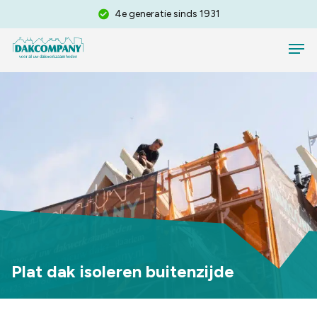
Skip
4e generatie sinds 1931
to
Men
Standaard 10 jaar garantie
main
Volledig gecertificeerd en gediplomeerd
content
Plat dak isoleren buitenzijde