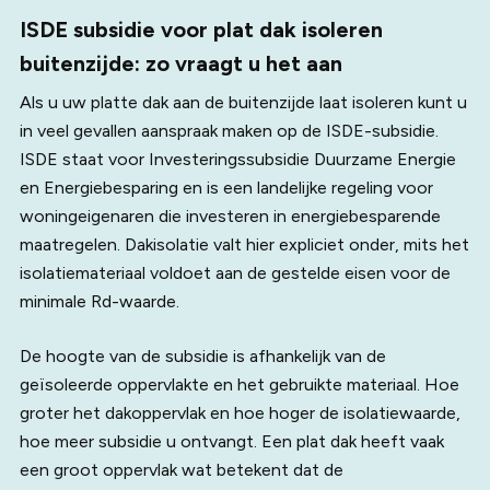
dan oorspronkelijk op het dak lag, zorgt vaak voor
ISDE subsidie voor plat dak isoleren
problemen. Daarnaast worden pannen soms zonder
buitenzijde: zo vraagt u het aan
bevestiging gelegd op plekken waar windbelasting hoog
Als u uw platte dak aan de buitenzijde laat isoleren kunt u
is, zoals bij dakranden en hoeken. Onzorgvuldig lopen
in veel gevallen aanspraak maken op de ISDE-subsidie.
over het dak kan eveneens schade veroorzaken, net als
ISDE staat voor Investeringssubsidie Duurzame Energie
het werken zonder goede voorbereiding of valbeveiliging.
en Energiebesparing en is een landelijke regeling voor
woningeigenaren die investeren in energiebesparende
maatregelen. Dakisolatie valt hier expliciet onder, mits het
isolatiemateriaal voldoet aan de gestelde eisen voor de
minimale Rd-waarde.
De hoogte van de subsidie is afhankelijk van de
geïsoleerde oppervlakte en het gebruikte materiaal. Hoe
groter het dakoppervlak en hoe hoger de isolatiewaarde,
hoe meer subsidie u ontvangt. Een plat dak heeft vaak
een groot oppervlak wat betekent dat de