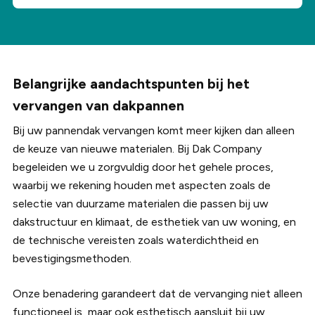
dakrenovatie wordt (een deel van) het dak
we u tijdens de werkzaamheden op de hoogte van
voorzien van een geïntegreerd zonne-
Ja, wij geven standaard garantie op zowel materiaal
structureel vernieuwd, bijvoorbeeld door nieuwe
de voortgang.
energiesysteem. Dankzij deze samenwerking
als arbeid. De exacte garantieperiode hangt af van de
dakbedekking of isolatie aan te brengen.
renoveren we niet alleen uw dak, maar maken we het
gebruikte materialen, maar varieert meestal van 10
ook energiezuiniger en milieuvriendelijker.
tot 15 jaar.
Belangrijke aandachtspunten bij het
vervangen van dakpannen
Bij uw pannendak vervangen komt meer kijken dan alleen
de keuze van nieuwe materialen. Bij Dak Company
begeleiden we u zorgvuldig door het gehele proces,
waarbij we rekening houden met aspecten zoals de
selectie van duurzame materialen die passen bij uw
dakstructuur en klimaat, de esthetiek van uw woning, en
de technische vereisten zoals waterdichtheid en
bevestigingsmethoden.
Onze benadering garandeert dat de vervanging niet alleen
functioneel is, maar ook esthetisch aansluit bij uw