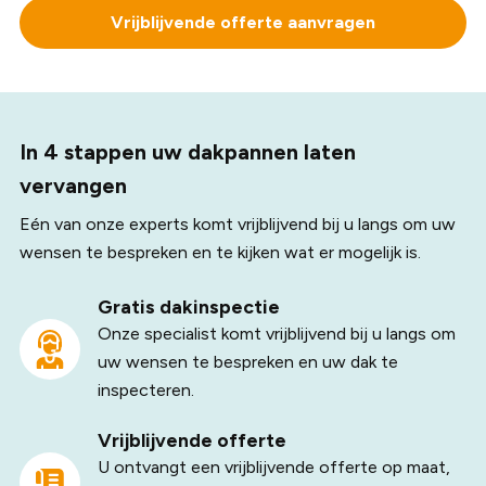
het-zelver aantrekkelijk kan lijken, is het vaak verstandiger
Vrijblijvende offerte aanvragen
dakpannen, gevolgd door een inspectie van de
om deze taak over te laten aan professionals. Bij Dak
onderliggende dakstructuur. Vervolgens installeren we
Company begrijpen we de complexiteit en de
nieuwe dakpannen die niet alleen mooi zijn, maar ook
uitdagingen die komen kijken bij het vervangen van
voldoen aan de nieuwste normen van duurzaamheid en
dakpannen. Onze deskundige dakdekkers zijn uitgerust
weerbestendigheid.
In 4 stappen uw dakpannen laten
met de juiste gereedschappen en technieken om ervoor
te zorgen dat elke dakpan correct wordt geplaatst, wat
vervangen
cruciaal is voor de levensduur en de prestaties van uw
Eén van onze experts komt vrijblijvend bij u langs om uw
dak.
wensen te bespreken en te kijken wat er mogelijk is.
Gratis dakinspectie
Onze specialist komt vrijblijvend bij u langs om
uw wensen te bespreken en uw dak te
inspecteren.
Vrijblijvende offerte
U ontvangt een vrijblijvende offerte op maat,