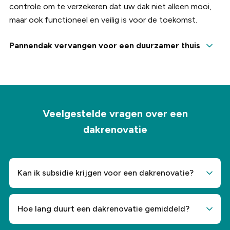
controle om te verzekeren dat uw dak niet alleen mooi,
maar ook functioneel en veilig is voor de toekomst.
Pannendak vervangen voor een duurzamer thuis
Uw pannendak vervangen kan een belangrijke rol spelen in
de verduurzaming van uw woning. Het selecteren van de
juiste dakpannen is belangrijk voor het verhogen van de
duurzaamheid en energie-efficiëntie. Bij Dak Company
focussen we op hoogwaardige, isolerende materialen die
Veelgestelde vragen over een
de levensduur van uw dak verlengen en tegelijkertijd
dakrenovatie
energieverlies verminderen. Deze dakpannen houden uw
huis warmer in de winter en koeler in de zomer, wat leidt
tot lagere energiekosten en een comfortabeler
Kan ik subsidie krijgen voor een dakrenovatie?
woonklimaat.
Voor dakrenovatie zijn mogelijk verschillende
subsidies beschikbaar, vooral wanneer u kiest voor
Hoe lang duurt een dakrenovatie gemiddeld?
verduurzaming. De meest voorkomende is de ISDE-