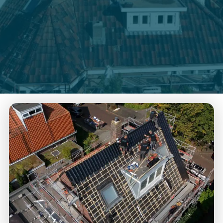
Zo sluiten de nieuwe dakpannen perfect aan bij uw
woning. Of het nu gaat om schadeherstel of een
complete vernieuwing: wij zorgen voor een strak
afgewerkt dak waar u weer jaren op kunt vertrouwen.
Vrijblijvende offerte aanvragen