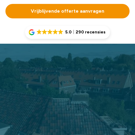
Vrijblijvende offerte aanvragen
5.0
290 recensies
Uw dakpannen vervangen zonder zorgen
Bij Dak Company begrijpen we dat het vervangen van
dakpannen essentieel is voor de bescherming én
uitstraling van uw woning. Versleten of beschadigde
pannen kunnen lekkages veroorzaken en zorgen voor een
onverzorgde look. Onze ervaren dakdekkers vervangen
uw dakpannen snel, veilig en met oog voor detail.
We werken uitsluitend met duurzame materialen en
hebben ruime keuze in verschillende
soorten dakpannen
.