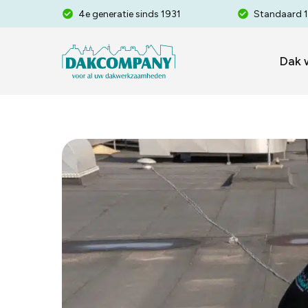
Skip
4e generatie sinds 1931
Standaard 1
to
main
Dak 
content