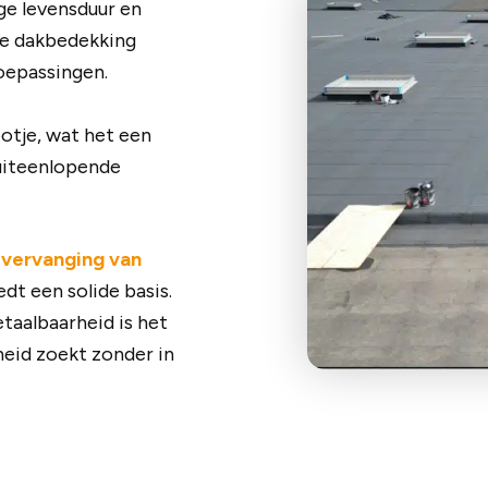
ge levensduur en
ype dakbedekking
toepassingen.
tje, wat het een
 uiteenlopende
f
vervanging van
dt een solide basis.
taalbaarheid is het
heid zoekt zonder in