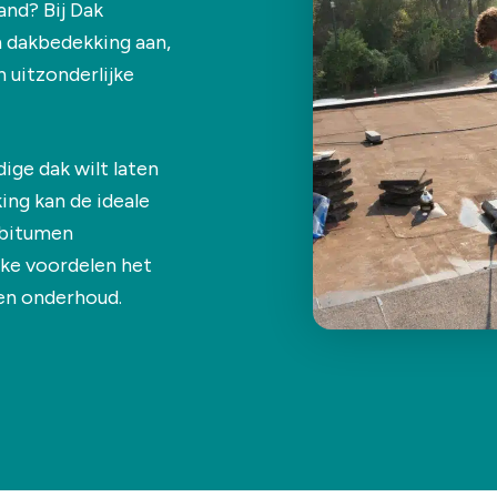
nd? Bij Dak
dakbedekking aan,
 uitzonderlijke
ige dak wilt laten
ng kan de ideale
m bitumen
lke voordelen het
en onderhoud.