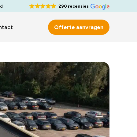
rd
290 recensies
ntact
Offerte aanvragen