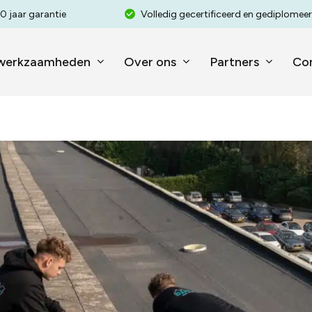
0 jaar garantie
Volledig gecertificeerd en gediplomee
werkzaamheden
Over ons
Partners
Co