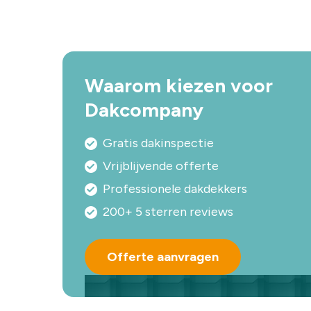
Waarom kiezen voor
Dakcompany
Gratis dakinspectie
Vrijblijvende offerte
Professionele dakdekkers
200+ 5 sterren reviews
Offerte aanvragen